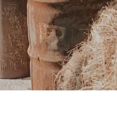
NUESTRA HISTORIA
OLD WESTERN
nace de una pasión por 
viejo oeste, de su magia y de su estética. 
auténtica que fue creada hace algunos año