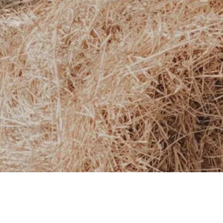
el mundo del
Una marca
s con la